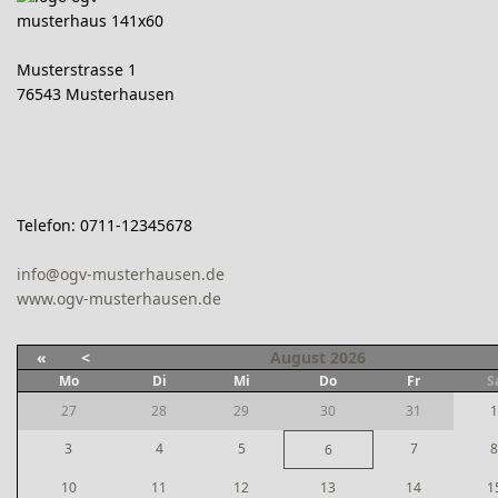
Musterstrasse 1
76543 Musterhausen
Telefon: 0711-12345678
info@ogv-musterhausen.de
www.ogv-musterhausen.de
«
<
August
2026
Mo
Di
Mi
Do
Fr
S
27
28
29
30
31
1
3
4
5
7
8
6
10
11
12
13
14
1