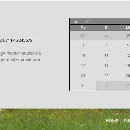
«
<
Mo
Di
M
27
28
29
n: 0711-12345678
3
4
5
ogv-musterhausen.de
10
11
12
gv-musterhausen.de
17
18
19
24
25
26
31
1
2
HOME
IM