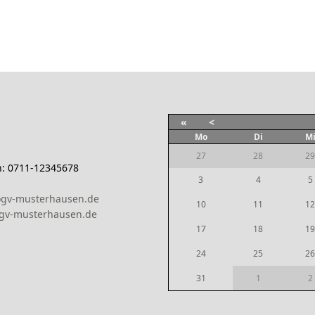
«
<
Mo
Di
M
27
28
29
n: 0711-12345678
3
4
5
ogv-musterhausen.de
10
11
12
gv-musterhausen.de
17
18
19
24
25
26
31
1
2